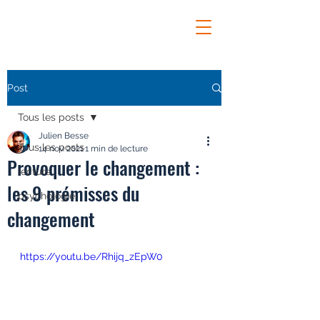
Post
Tous les posts
Julien Besse
Tous les posts
14 nov. 2021
1 min de lecture
Provoquer le changement :
lecture
les 9 prémisses du
psychologie
changement
https://youtu.be/Rhijq_zEpW0