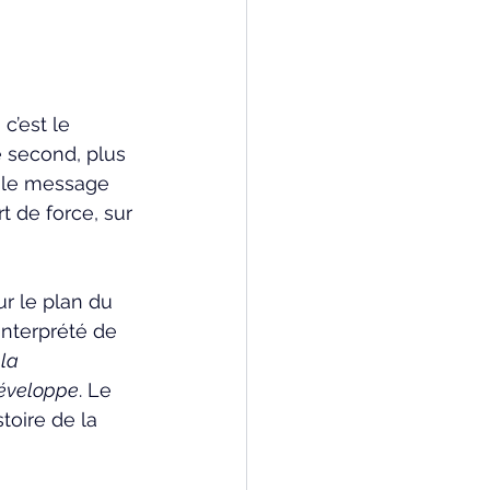
 c’est le 
e second, plus 
e le message 
t de force, sur 
r le plan du 
 interprété de 
la 
développe
. Le 
toire de la 