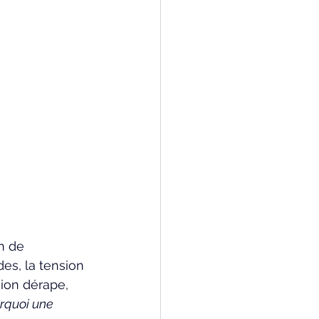
n de 
es, la tension 
sion dérape, 
rquoi une 