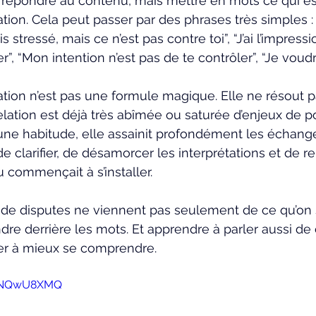
répondre au contenu, mais mettre en mots ce qui est
ation. Cela peut passer par des phrases très simples : 
s stressé, mais ce n’est pas contre toi”, “J’ai l’impressi
er”, “Mon intention n’est pas de te contrôler”, “Je voud
on n’est pas une formule magique. Elle ne résout pa
elation est déjà très abîmée ou saturée d’enjeux de po
 une habitude, elle assainit profondément les échange
de clarifier, de désamorcer les interprétations et de r
 commençait à s’installer.
de disputes ne viennent pas seulement de ce qu’on s
dre derrière les mots. Et apprendre à parler aussi de c
 à mieux se comprendre.
4RNQwU8XMQ