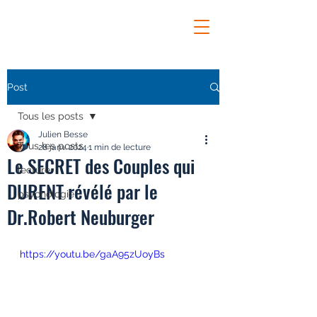
Post
Tous les posts
Julien Besse
Tous les posts
28 janv. 2024
1 min de lecture
Le SECRET des Couples qui
lecture
DURENT révélé par le
psychologie
Dr.Robert Neuburger
https://youtu.be/gaA95zUoyBs