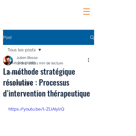
Post
Tous les posts
Julien Besse
Tous les posts
12 déc. 2021
1 min de lecture
La méthode stratégique
lecture
résolutive : Processus
psychologie
d’intervention thérapeutique
https://youtu.be/l-ZlJAIylrQ