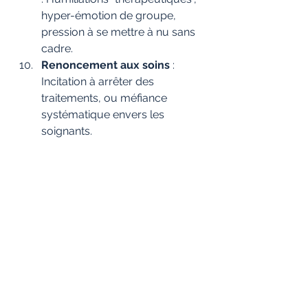
hyper-émotion de groupe, 
pression à se mettre à nu sans 
cadre.
Renoncement aux soins 
: 
Incitation à arrêter des 
traitements, ou méfiance 
systématique envers les 
soignants.
Les green flags : signes d'un 
accompagnement sérieux
On parle beaucoup des dérives (à 
juste titre), mais on parle moins des 
signaux de fiabilité. Pour moi, il y en 
a un qui devrait être non 
négociable, et qui manque 
souvent dans les débats : la 
capacité à dire clairement quelles 