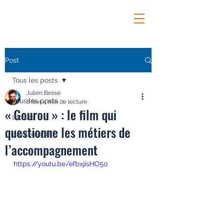
Post
Tous les posts
Julien Besse
Tous les posts
8 févr.
4 min de lecture
« Gourou » : le film qui
lecture
questionne les métiers de
psychologie
l’accompagnement
https://youtu.be/efbxjisHO5o