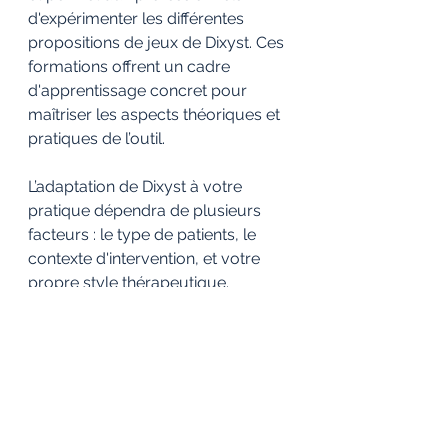
d'expérimenter les différentes 
propositions de jeux de Dixyst. Ces 
formations offrent un cadre 
d'apprentissage concret pour 
maîtriser les aspects théoriques et 
pratiques de l’outil.
L’adaptation de Dixyst à votre 
pratique dépendra de plusieurs 
facteurs : le type de patients, le 
contexte d'intervention, et votre 
propre style thérapeutique. 
L’essentiel est de comprendre 
comment l’
imagerie 
métaphorique
 et les 
interactions 
symboliques
 peuvent enrichir les 
échanges et offrir de nouvelles 
perspectives thérapeutiques.