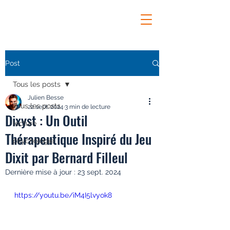
Post
Tous les posts
Julien Besse
Tous les posts
22 sept. 2024
3 min de lecture
Dixyst : Un Outil
lecture
Thérapeutique Inspiré du Jeu
psychologie
Dixit par Bernard Filleul
Dernière mise à jour :
23 sept. 2024
https://youtu.be/iM4I5lvyok8