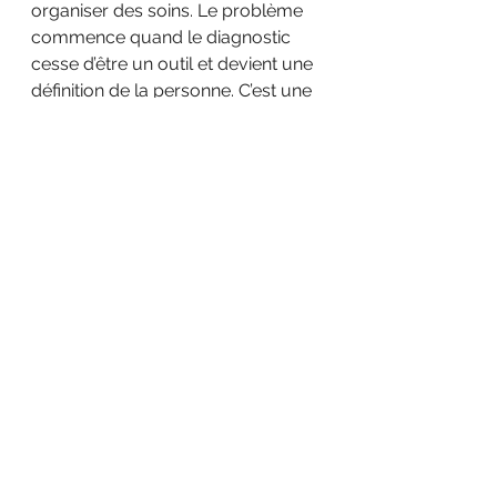
organiser des soins. Le problème 
commence quand le diagnostic 
cesse d’être un outil et devient une 
définition de la personne. C’est une 
idée que les thérapeutes narratifs 
ont formalisée avec une puissance 
remarquable : l’externalisation du 
problème. En clair, on sépare la 
personne de ce qui lui arrive. On 
arrête de confondre “qui tu es” 
avec “ce que tu traverses”. Au lieu 
de “je suis anxieux”, on explore 
“comment l’anxiété s’invite”, “quand 
elle gagne du terrain”, “ce qu’elle 
essaie de protéger”, “quand elle 
recule”, “ce que la personne fait 
déjà pour lui résister”.
Et ça change tout, parce qu’on 