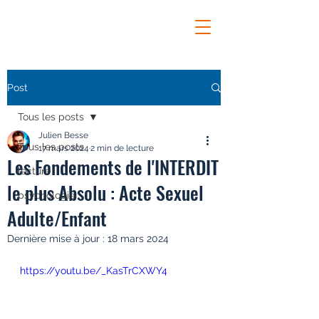
Post
Tous les posts
Julien Besse
Tous les posts
17 mars 2024
2 min de lecture
Les Fondements de l'INTERDIT
lecture
le plus Absolu : Acte Sexuel
psychologie
Adulte/Enfant
Dernière mise à jour :
18 mars 2024
https://youtu.be/_KasTrCXWY4