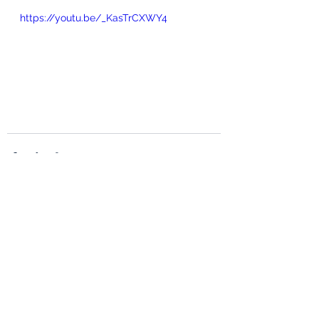
https://youtu.be/_KasTrCXWY4
Voir tout
Posts récents