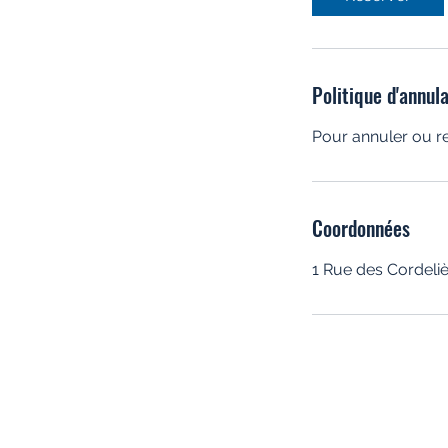
i
n
Politique d'annul
Pour annuler ou r
Coordonnées
1 Rue des Cordeli