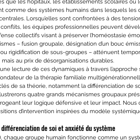
les que les hôpitaux, les établissements scolaires ou l
ent comme des systèmes humains dans lesquels les
 centrales. Lorsqu’elles sont confrontées à des tensio
 conflits, les équipes professionnelles peuvent déve
nse collectifs visant à préserver l’homéostasie émo
mes – fusion groupale, désignation d’un bouc émissa
u rigidification de sous-groupes – atténuent tempo
, mais au prix de désorganisations durables.
 une lecture de ces dynamiques à travers l’approche
ndateur de la thérapie familiale multigénérationnelle
és de sa théorie, notamment la différenciation de soi
llustrerons quatre grands mécanismes groupaux prés
terrogeant leur logique défensive et leur impact. Nous
itions d’intervention inspirées du modèle systémiqu
 différenciation de soi et anxiété du système
), chaque groupe humain fonctionne comme un sys