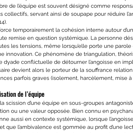
mbre de l’équipe est souvent désigné comme respons
collectifs, servant ainsi de soupape pour réduire l’a
4).
rce temporairement la cohésion interne autour d’un 
ute remise en question systémique. La personne dés
utes les tensions, même lorsqu’elle porte une parole 
une innovation. Ce phénomène de triangulation, théor
e dyade conflictuelle de détourner l’angoisse en imp
aire devient alors le porteur de la souffrance relation
es parfois graves (isolement, harcèlement, mise à l’
isation de l’équipe
 la scission d’une équipe en sous-groupes antagonist
tion ou une valeur opposée. Bien connu en psychana
ne aussi en contexte systémique, lorsque l’angoiss
 et que l’ambivalence est gommée au profit d’une lectu