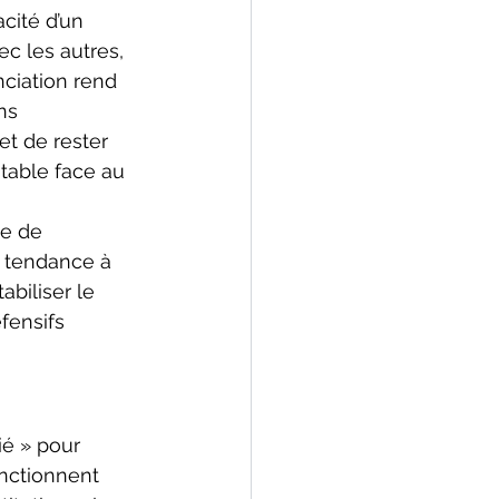
cité d’un 
c les autres, 
nciation rend 
ns 
t de rester 
table face au 
e de 
t tendance à 
biliser le 
ensifs 
ié » pour 
onctionnent 