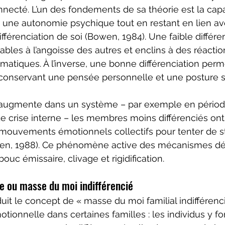
necté. L’un des fondements de sa théorie est la capa
r une autonomie psychique tout en restant en lien ave
fférenciation de soi (Bowen, 1984). Une faible différe
ables à l’angoisse des autres et enclins à des réactio
atiques. À l’inverse, une bonne différenciation perme
 conservant une pensée personnelle et une posture s
 augmente dans un système – par exemple en périod
de crise interne – les membres moins différenciés on
mouvements émotionnels collectifs pour tenter de sta
en, 1988). Ce phénomène active des mécanismes déf
bouc émissaire, clivage et rigidification.
le ou masse du moi indifférencié
uit le concept de « masse du moi familial indifférenc
otionnelle dans certaines familles : les individus y f