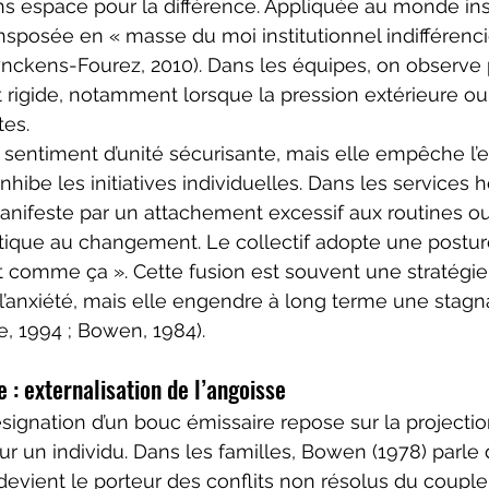
 espace pour la différence. Appliquée au monde inst
nsposée en « masse du moi institutionnel indifférencié
nckens-Fourez, 2010). Dans les équipes, on observe 
rigide, notamment lorsque la pression extérieure ou l
tes.
sentiment d’unité sécurisante, mais elle empêche l’
inhibe les initiatives individuelles. Dans les services h
manifeste par un attachement excessif aux routines o
ique au changement. Le collectif adopte une posture
ait comme ça ». Cette fusion est souvent une stratégie
l’anxiété, mais elle engendre à long terme une stagn
, 1994 ; Bowen, 1984).
 : externalisation de l’angoisse
ignation d’un bouc émissaire repose sur la projectio
ur un individu. Dans les familles, Bowen (1978) parle 
 devient le porteur des conflits non résolus du couple