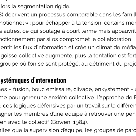
lors la segmentation rigide.
) décrivent un processus comparable dans les famill
otionnel » : pour échapper à la tension, certains m
 autres, ce qui soulage à court terme mais appauvrit
fonctionnement par silos compromet la collaboration 
ralentit les flux d’information et crée un climat de méfi
ngoisse collective augmente, plus la tentation est for
-groupe où l’on se sent protégé, au détriment du pro
 systémiques d’intervention
s – fusion, bouc émissaire, clivage, enkystement – 
me pour gérer une anxiété collective. L’approche de
 ces logiques défensives par un travail sur la différen
ner les membres d’une équipe à retrouver une pen
ien avec le collectif (Bowen, 1984).
elles que la supervision d’équipe, les groupes de paro