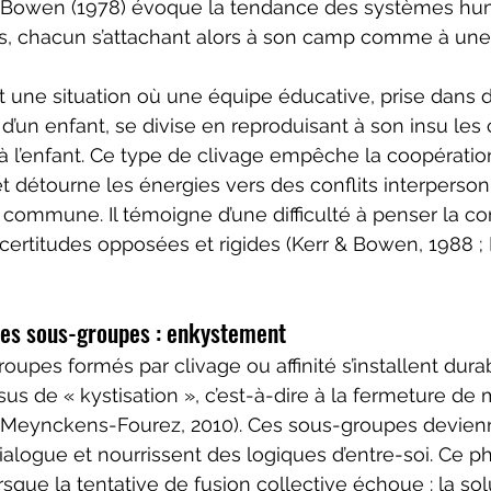
. Bowen (1978) évoque la tendance des systèmes hum
ss, chacun s’attachant alors à son camp comme à une
t une situation où une équipe éducative, prise dans d
’un enfant, se divise en reproduisant à son insu les c
à l’enfant. Ce type de clivage empêche la coopératio
et détourne les énergies vers des conflits interperson
 commune. Il témoigne d’une difficulté à penser la co
certitudes opposées et rigides (Kerr & Bowen, 1988 
n des sous-groupes : enkystement
oupes formés par clivage ou affinité s’installent dur
us de « kystisation », c’est-à-dire à la fermeture de 
(Meynckens-Fourez, 2010). Ces sous-groupes devien
alogue et nourrissent des logiques d’entre-soi. Ce
sque la tentative de fusion collective échoue : la sol