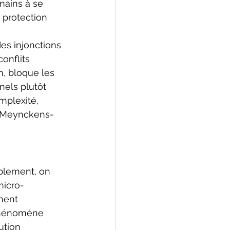
ains à se 
 protection 
es injonctions 
onflits 
n, bloque les 
nels plutôt 
mplexité, 
; Meynckens-
ablement, on 
micro-
nent 
 phénomène 
ution 