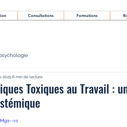
tion
Consultations
Formations
R
psychologie
i 2025
6 min de lecture
ques Toxiques au Travail : u
ystémique
uMga--vs