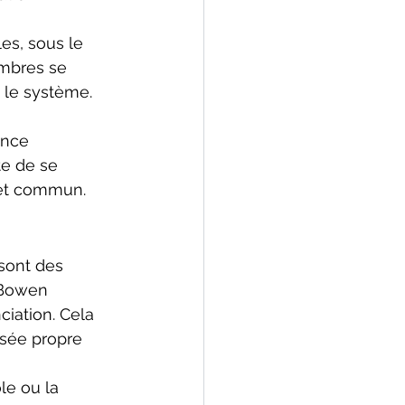
es, sous le 
embres se 
 le système. 
ance 
te de se 
jet commun.
sont des 
 Bowen 
ciation. Cela 
sée propre 
le ou la 