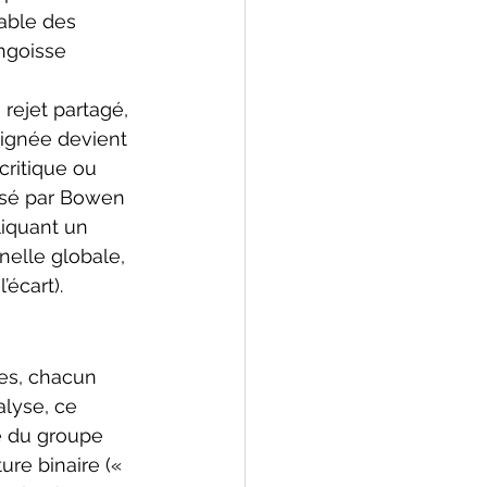
able des 
ngoisse 
rejet partagé, 
ignée devient 
critique ou 
isé par Bowen 
liquant un 
nelle globale, 
écart).
es, chacun 
lyse, ce 
e du groupe 
re binaire (« 