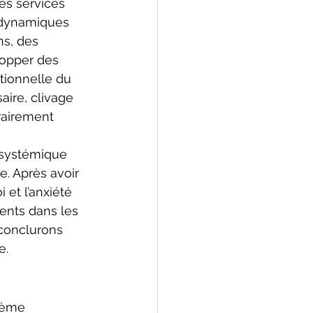
es services 
 dynamiques 
ns, des 
lopper des 
tionnelle du 
ire, clivage 
rairement 
 systémique 
. Après avoir 
 et l’anxiété 
ents dans les 
 conclurons 
e.
tème 