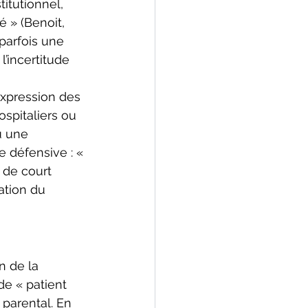
itutionnel, 
 » (Benoit, 
parfois une 
’incertitude 
expression des 
ospitaliers ou 
u une 
 défensive : « 
 de court 
ation du 
n de la 
de « patient 
 parental. En 