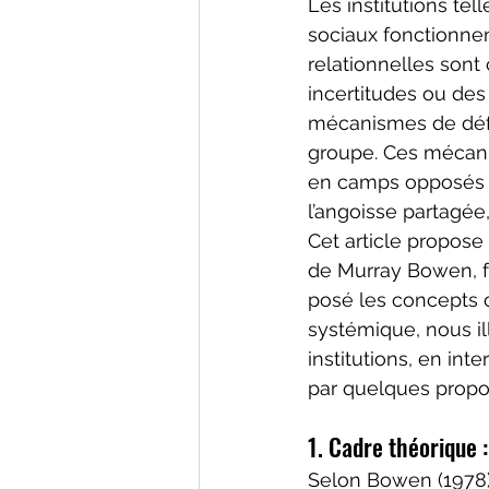
Les institutions tel
sociaux fonctionn
relationnelles sont
incertitudes ou des
mécanismes de défe
groupe. Ces mécanis
en camps opposés o
l’angoisse partagée
Cet article propose
de Murray Bowen, fo
posé les concepts cl
systémique, nous i
institutions, en in
par quelques propos
1. Cadre théorique :
Selon Bowen (1978