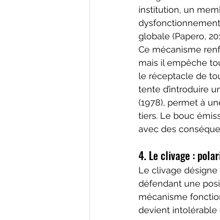
institution, un me
dysfonctionnements 
globale (Papero, 201
Ce mécanisme renfo
mais il empêche to
le réceptacle de to
tente d’introduire 
(1978), permet à un
tiers. Le bouc émiss
avec des conséquenc
4. Le clivage : polar
Le clivage désigne
défendant une posi
mécanisme fonction
devient intolérable