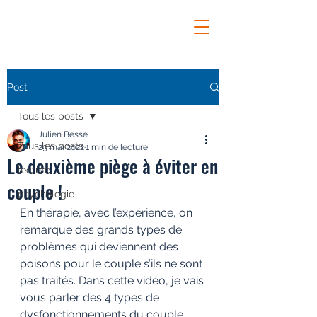
Post
Tous les posts
Julien Besse
Tous les posts
29 mai 2022
1 min de lecture
Le deuxième piège à éviter en
lecture
couple !
psychologie
En thérapie, avec l’expérience, on 
remarque des grands types de 
problèmes qui deviennent des 
poisons pour le couple s’ils ne sont 
pas traités. Dans cette vidéo, je vais 
vous parler des 4 types de 
dysfonctionnements du couple 