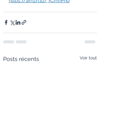
https://amzn.to/3CmnFno
Voir tout
Posts récents