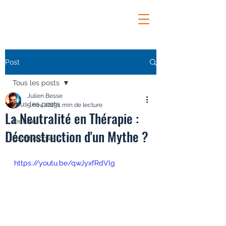
Post
Tous les posts
Julien Besse
Tous les posts
5 nov. 2023
1 min de lecture
La Neutralité en Thérapie :
lecture
Déconstruction d'un Mythe ?
psychologie
https://youtu.be/qwJyxfRdVlg