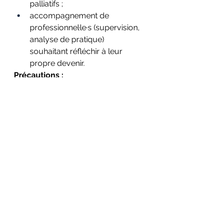
palliatifs ;
accompagnement de 
professionnel·le·s (supervision, 
analyse de pratique) 
souhaitant réfléchir à leur 
propre devenir.
Précautions :
calibrer l’exercice en cas de 
dépression sévère, trauma 
aigu ou forte désespérance : 
parfois, commencer par de 
très courts fragments de futur 
est plus ajusté qu’une lettre 
longue ;
éviter que la capsule ne 
devienne un 
instrument de 
jugement
 (“si je n’ai pas atteint 
ce futur, c’est que j’ai échoué”) ;
rester vigilant aux 
conditions 