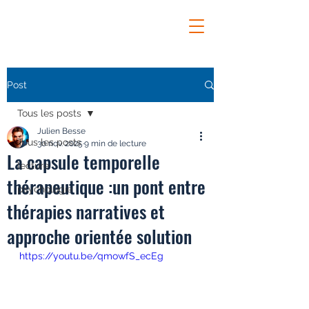
Post
Tous les posts
Julien Besse
Tous les posts
30 nov. 2025
9 min de lecture
La capsule temporelle
lecture
thérapeutique :un pont entre
psychologie
thérapies narratives et
approche orientée solution
https://youtu.be/qmowfS_ecEg