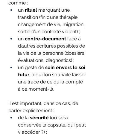
comme :
un 
rituel
 marquant une 
transition (fin d’une thérapie, 
changement de vie, migration, 
sortie d’un contexte violent) ;
un 
contre-document
 face à 
d’autres écritures possibles de 
la vie de la personne (dossiers, 
évaluations, diagnostics) ;
un geste de 
soin envers le soi 
futur
, à qui l’on souhaite laisser 
une trace de ce qui a compté 
à ce moment-là.
Il est important, dans ce cas, de 
parler explicitement :
de la 
sécurité
 (où sera 
conservée la capsule, qui peut 
y accéder ?) ;