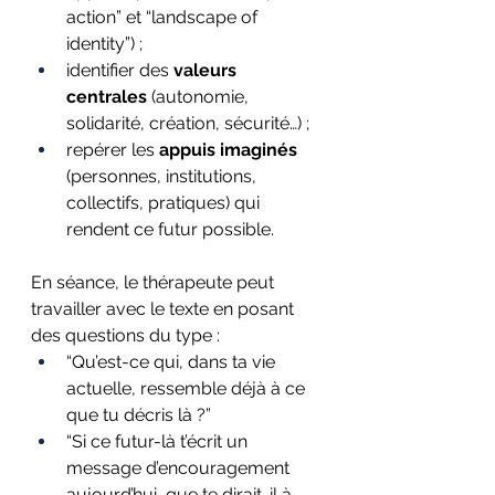
action” et “landscape of 
identity”) ;
identifier des 
valeurs 
centrales
 (autonomie, 
solidarité, création, sécurité…) ;
repérer les 
appuis imaginés
(personnes, institutions, 
collectifs, pratiques) qui 
rendent ce futur possible.
En séance, le thérapeute peut 
travailler avec le texte en posant 
des questions du type :
“Qu’est-ce qui, dans ta vie 
actuelle, ressemble déjà à ce 
que tu décris là ?”
“Si ce futur-là t’écrit un 
message d’encouragement 
aujourd’hui, que te dirait-il à 