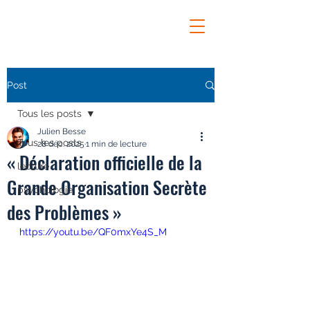
Post
Tous les posts
Julien Besse
Tous les posts
28 déc. 2025
1 min de lecture
« Déclaration officielle de la
lecture
Grande Organisation Secrète
psychologie
des Problèmes »
https://youtu.be/QF0mxYe4S_M